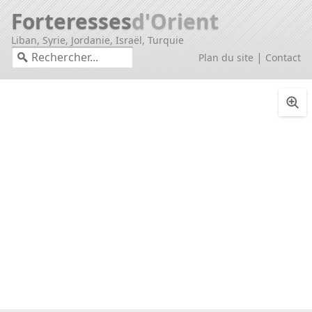
Forteresses
d'Orient
Liban, Syrie, Jordanie, Israël, Turquie
|
Plan du site
Contact