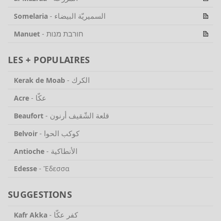
السميريّة البيضاء
Somelaria
-
חורבת מנות
Manuet
-
LES + POPULAIRES
الكرك
Kerak de Moab
-
عكّا
Acre
-
قلعة الشّقيف أرنون
Beaufort
-
كوكب الحوا
Belvoir
-
الأنطاكية
Antioche
-
Edesse
-
Ἔδεσσα
SUGGESTIONS
كفر عكّا
Kafr Akka
-