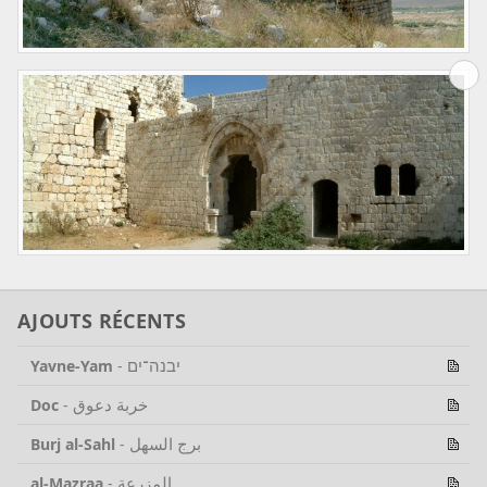
AJOUTS RÉCENTS
יבנה־ים
Yavne-Yam
-
خربة دعوق
Doc
-
برج السهل
Burj al-Sahl
-
المزرعة
al-Mazraa
-