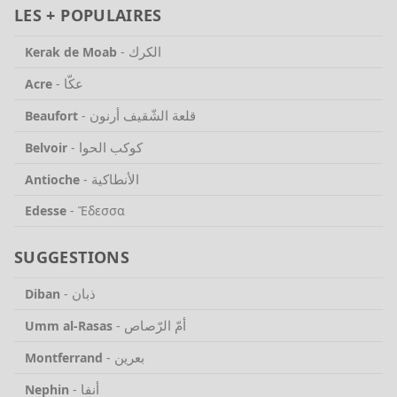
LES + POPULAIRES
الكرك
Kerak de Moab
-
عكّا
Acre
-
قلعة الشّقيف أرنون
Beaufort
-
كوكب الحوا
Belvoir
-
الأنطاكية
Antioche
-
Edesse
-
Ἔδεσσα
SUGGESTIONS
ذبان
Diban
-
أمّ الرّصاص
Umm al-Rasas
-
بعرين
Montferrand
-
أنفا
Nephin
-