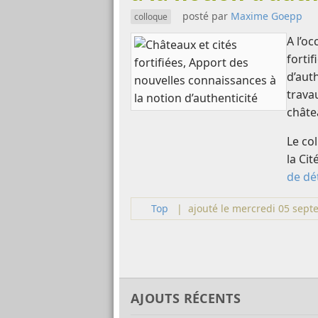
posté par
Maxime Goepp
colloque
A l’o
forti
d’aut
trava
châte
Le co
la Ci
de dét
Top
|
ajouté le mercredi 05 sep
AJOUTS RÉCENTS