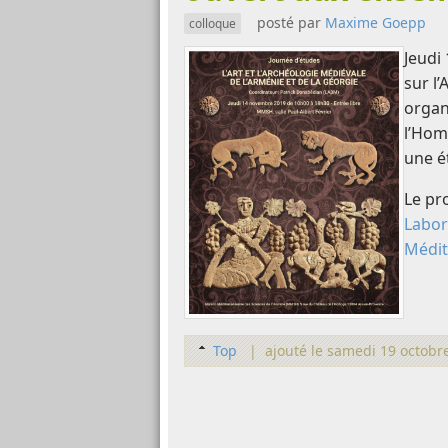
posté par
Maxime Goepp
colloque
Jeudi
sur l’
organ
l’Hom
une é
Le pr
Labor
Médit
Top
|
ajouté le samedi 19 octobr