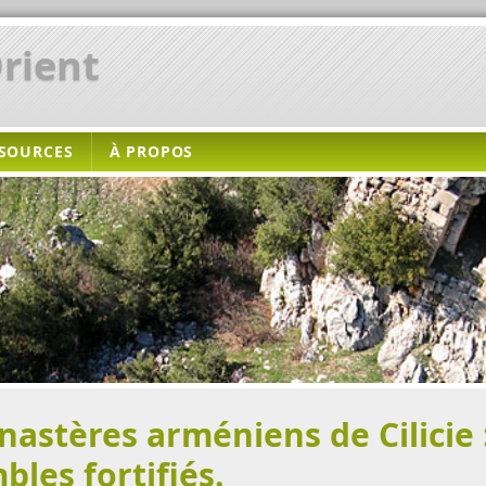
rient
SOURCES
À PROPOS
astères arméniens de Cilicie
les fortifiés.