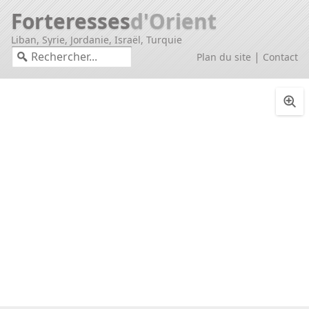
Forteresses
d'Orient
Liban, Syrie, Jordanie, Israël, Turquie
|
Plan du site
Contact