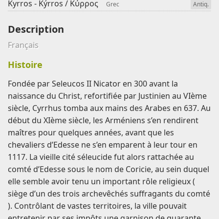
Kyrros - Kýrros /
Κύρρος
Grec
Antiq.
Description
Français
Histoire
Fondée par Seleucos II Nicator en 300 avant la
naissance du Christ, refortifiée par Justinien au VIème
siècle, Cyrrhus tomba aux mains des Arabes en 637. Au
début du XIème siècle, les Arméniens s’en rendirent
maîtres pour quelques années, avant que les
chevaliers d’Edesse ne s’en emparent à leur tour en
1117. La vieille cité séleucide fut alors rattachée au
comté d’Edesse sous le nom de Coricie, au sein duquel
elle semble avoir tenu un important rôle religieux (
siège d’un des trois archevêchés suffragants du comté
). Contrôlant de vastes territoires, la ville pouvait
entretenir par ses impôts une garnison de quarante