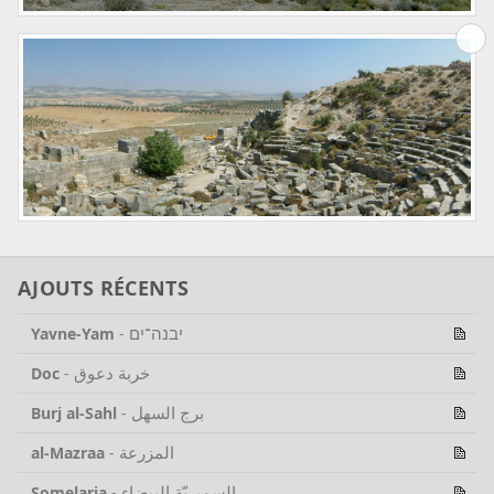
AJOUTS RÉCENTS
יבנה־ים
Yavne-Yam
-
خربة دعوق
Doc
-
برج السهل
Burj al-Sahl
-
المزرعة
al-Mazraa
-
السميريّة البيضاء
Somelaria
-