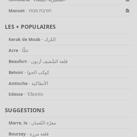
חורבת מנות
Manuet
-
LES + POPULAIRES
الكرك
Kerak de Moab
-
عكّا
Acre
-
قلعة الشّقيف أرنون
Beaufort
-
كوكب الحوا
Belvoir
-
الأنطاكية
Antioche
-
Edesse
-
Ἔδεσσα
SUGGESTIONS
معرّة النّعمان
Marre, la
-
قلعة مرزة
Bourzey
-