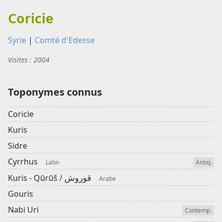
Coricie
Syrie
|
Comté d'Edesse
Visites : 2004
Toponymes connus
Coricie
Kuris
Sidre
Cyrrhus
Latin
Antiq.
قوروش
Kuris - Qūrūš /
Arabe
Gouris
Nabi Uri
Contemp.