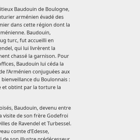
bitieux Baudouin de Boulogne,
enturier arménien évadé des
mier dans cette région dont la
arménienne. Baudouin,
ug turc, fut accueilli en
del, qui lui livrèrent la
ment chassé la garnison. Pour
fices, Baudouin lui céda la
s de l’Arménien conjuguées aux
 bienveillance du Boulonnais :
t obtint par la torture la
Croisés, Baudouin, devenu entre
 visite de son frère Godefroi
villes de Ravendel et Turbessel.
veau comte d’Edesse,
l de son illustre prédécesseur,