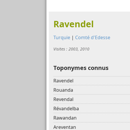
Ravendel
Turquie
|
Comté d'Edesse
Visites : 2003, 2010
Toponymes connus
Ravendel
Rouanda
Revendal
Révandelba
Rawandan
Areventan