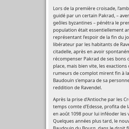
Lors de la première croisade, l’am
guidé par un certain Pakrad, – av
geôles byzantines – pénétra le pre
population était essentiellement 
représentant l’espoir de la fin du jo
libérateur par les habitants de Raven
citadelle, après en avoir spontané
récompenser Pakrad de ses bons of
place, mais bien vite, les exaction
rumeurs de complot mirent fin à la
Baudouin s’empara de sa personne e
reddition de Ravendel.
Après la prise d’Antioche par les 
temps comte d’Edesse, profita de la
en août 1098 pour lui inféoder les 
Quelques années plus tard, le nou
Baudouin du Bourq, dans le droit fi