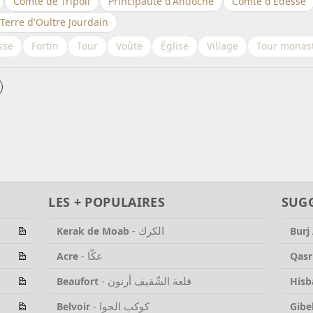
Comté de Tripoli
Principauté d'Antioche
Comté d'Edesse
Terre d'Oultre Jourdain
sse
Fortin
Tour
Voûte
Église
Village
Tour monas
LES + POPULAIRES
SUG
الكرك
Kerak de Moab
-
Burj
عكّا
Acre
-
Qasr
قلعة الشّقيف أرنون
Beaufort
-
Hisb
كوكب الحوا
Belvoir
-
Gibe