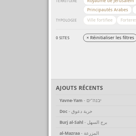
Royaume de Jerusalem
TERRITOIRE
Principautés Arabes
Ville fortifiee
Fortere
TYPOLOGIE
×
Réinitialiser les filtres
0 SITES
AJOUTS RÉCENTS
יבנה־ים
Yavne-Yam
-
خربة دعوق
Doc
-
برج السهل
Burj al-Sahl
-
المزرعة
al-Mazraa
-