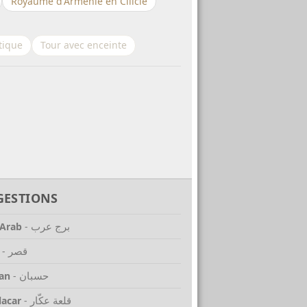
Royaume d'Arménie en Cilicie
tique
Tour avec enceinte
GESTIONS
برج عرب
 Arab
-
قصر
-
حسبان
an
-
قلعة عكّار
lacar
-