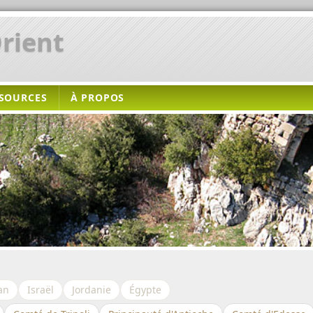
rient
SOURCES
À PROPOS
an
Israël
Jordanie
Égypte