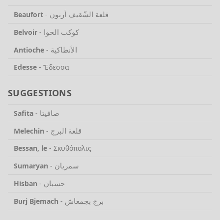
قلعة الشّقيف أرنون
Beaufort
-
كوكب الحوا
Belvoir
-
الأنطاكية
Antioche
-
Edesse
-
Ἔδεσσα
SUGGESTIONS
صافيتا
Safita
-
قلعة البرج
Melechin
-
Bessan, le
-
Σκυθόπολις
سمريان
Sumaryan
-
حسبان
Hisban
-
برج بجمعاش
Burj Bjemach
-