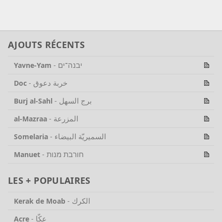
AJOUTS RÉCENTS
יבנה־ים
Yavne-Yam
-
خربة دعوق
Doc
-
برج السهل
Burj al-Sahl
-
المزرعة
al-Mazraa
-
السميريّة البيضاء
Somelaria
-
חורבת מנות
Manuet
-
LES + POPULAIRES
الكرك
Kerak de Moab
-
عكّا
Acre
-