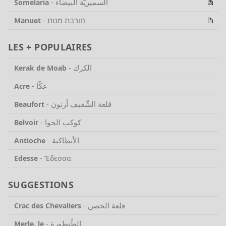
السميريّة البيضاء
Somelaria
-
חורבת מנות
Manuet
-
LES + POPULAIRES
الكرك
Kerak de Moab
-
عكّا
Acre
-
قلعة الشّقيف أرنون
Beaufort
-
كوكب الحوا
Belvoir
-
الأنطاكية
Antioche
-
Edesse
-
Ἔδεσσα
SUGGESTIONS
قلعة الحصن
Crac des Chevaliers
-
الطّنطورة
Merle, le
-