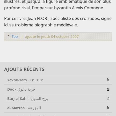
illustres, et jusqu’à la figure emblématique de son plus
profond rival, l’empereur byzantin Alexis Comnène.
Par ce livre, Jean FLORI, spécialiste des croisades, signe
ici sa troisième biographie médiévale.
Top
|
ajouté le jeudi 04 octobre 2007
AJOUTS RÉCENTS
יבנה־ים
Yavne-Yam
-
خربة دعوق
Doc
-
برج السهل
Burj al-Sahl
-
المزرعة
al-Mazraa
-