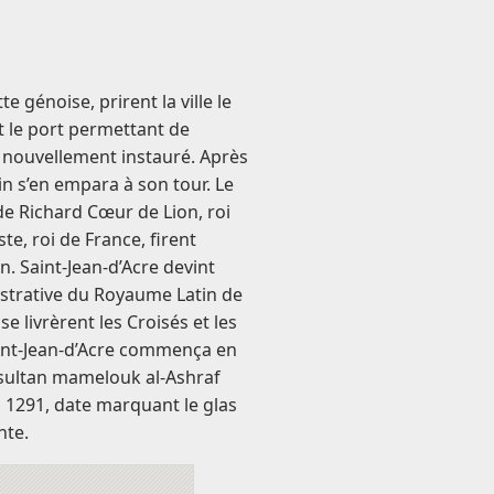
te génoise, prirent la ville le
t le port permettant de
m nouvellement instauré. Après
din s’en empara à son tour. Le
 de Richard Cœur de Lion, roi
te, roi de France, firent
din. Saint-Jean-d’Acre devint
nistrative du Royaume Latin de
se livrèrent les Croisés et les
int-Jean-d’Acre commença en
 sultan mamelouk al-Ashraf
mai 1291, date marquant le glas
nte.