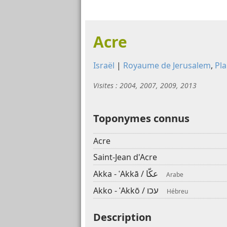
Acre
Israël
|
Royaume de Jerusalem
,
Pla
Visites : 2004, 2007, 2009, 2013
Toponymes connus
Acre
Saint-Jean d'Acre
عكّا
Akka - ʿAkkā /
Arabe
עכו
Akko - ʿAkkō /
Hébreu
Description