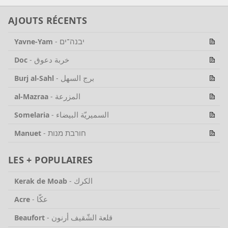
AJOUTS RÉCENTS
יבנה־ים
Yavne-Yam
-
خربة دعوق
Doc
-
برج السهل
Burj al-Sahl
-
المزرعة
al-Mazraa
-
السميريّة البيضاء
Somelaria
-
חורבת מנות
Manuet
-
LES + POPULAIRES
الكرك
Kerak de Moab
-
عكّا
Acre
-
قلعة الشّقيف أرنون
Beaufort
-