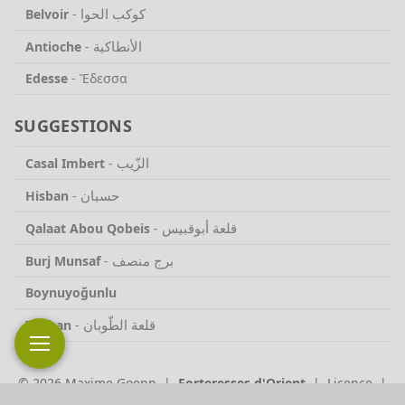
كوكب الحوا
Belvoir
-
الأنطاكية
Antioche
-
Edesse
-
Ἔδεσσα
SUGGESTIONS
الزّيب
Casal Imbert
-
حسبان
Hisban
-
قلعة أبوقبيس
Qalaat Abou Qobeis
-
برج منصف
Burj Munsaf
-
Boynuyoğunlu
قلعة الطّوبان
Touban
-
© 2026 Maxime Goepp |
Forteresses d'Orient
|
Licence
|
Contactez-nous