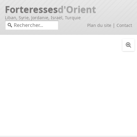
Forteresses
d'Orient
Liban, Syrie, Jordanie, Israël, Turquie
|
Plan du site
Contact