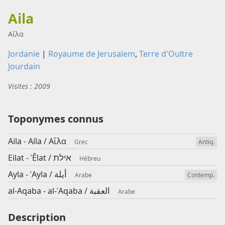
Aila
Αἴλα
Jordanie
|
Royaume de Jerusalem
,
Terre d'Oultre
Jourdain
Visites : 2009
Toponymes connus
Aila - Aíla /
Αἴλα
Grec
Antiq.
אילת
Eilat - ʾÊlat /
Hébreu
أيلة
Ayla - ʾAyla /
Arabe
Contemp.
العقبة
al-Aqaba - al-ʿAqaba /
Arabe
Description