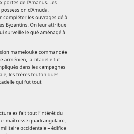
ux portes de l’Amanus. Les
n possession d’Amuda,
r compléter les ouvrages déjà
es Byzantins. On leur attribue
ui surveille le gué aménagé à
ncursion mamelouke commandée
re arménien, la citadelle fut
impliqués dans les campagnes
le, les frères teutoniques
tadelle qui fut tout
turales fait tout l’intérêt du
tour maîtresse quadrangulaire,
 militaire occidentale – édifice