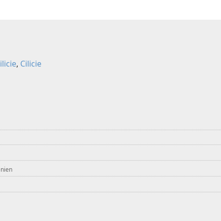
licie
,
Cilicie
nien