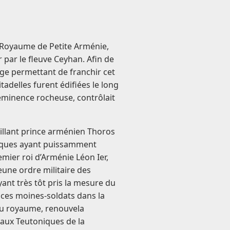
du Royaume de Petite Arménie,
 par le fleuve Ceyhan. Afin de
age permettant de franchir cet
adelles furent édifiées le long
éminence rocheuse, contrôlait
uillant prince arménien Thoros
niques ayant puissamment
ier roi d’Arménie Léon Ier,
une ordre militaire des
yant très tôt pris la mesure du
 ces moines-soldats dans la
du royaume, renouvela
 aux Teutoniques de la