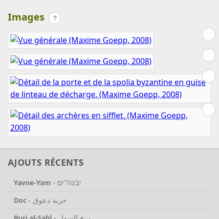
Images
?
AJOUTS RÉCENTS
יבנה־ים
Yavne-Yam
-
خربة دعوق
Doc
-
برج السهل
Burj al-Sahl
-