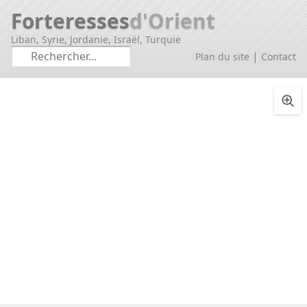
Forteresses
d'Orient
Liban, Syrie, Jordanie, Israël, Turquie
|
Plan du site
Contact