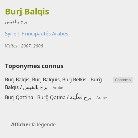
Burj Balqis
برج بالقيس
Syrie
|
Principautés Arabes
Visites : 2007, 2008
Toponymes connus
Burj Balqis, Burj Balquis, Burj Belkis - Burǧ
Contemp.
برج بالقيس
Balqīs /
Arabe
برج قطّينة
Burj Qattina - Burǧ Qaṭīna /
Arabe
Afficher
la légende