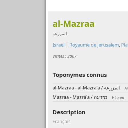
al-Mazraa
المزرعة
Israël
|
Royaume de Jerusalem
,
Pla
Visites : 2007
Toponymes connus
المزرعة
al-Mazraa - al-Mazraʿa /
A
מזרעה
Mazraa - Mazrāʿā /
Hébreu
Description
Français