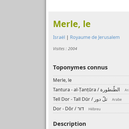
Merle, le
Israël
|
Royaume de Jerusalem
Visites : 2004
Toponymes connus
Merle, le
الطّنطورة
Tantura - al-Ṭanṭūra /
Ar
تلّ دور
Tell Dor - Tall Dūr /
Arabe
דור
Dor - Dôr /
Hébreu
Description