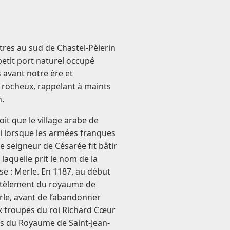
res au sud de Chastel-Pèlerin
 petit port naturel occupé
s avant notre ère et
rocheux, rappelant à maints
n.
oit que le village arabe de
bli lorsque les armées franques
le seigneur de Césarée fit bâtir
laquelle prit le nom de la
se : Merle. En 1187, au début
tèlement du royaume de
rle, avant de l’abandonner
x troupes du roi Richard Cœur
s du Royaume de Saint-Jean-