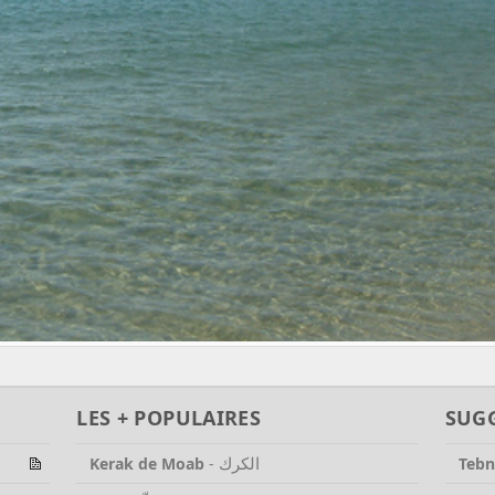
LES + POPULAIRES
SUG
الكرك
Kerak de Moab
-
Tebn