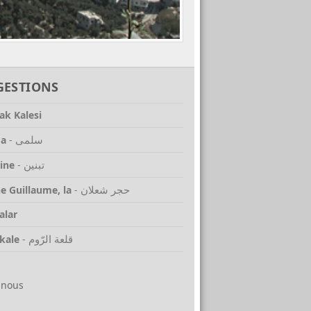
GESTIONS
ak Kalesi
سلمى
ma
-
تبنين
ine
-
حجر شعلان
e Guillaume, la
-
alar
قلعة الرّوم
kale
-
-nous