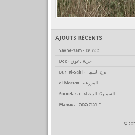
AJOUTS RÉCENTS
יבנה־ים
Yavne-Yam
-
خربة دعوق
Doc
-
برج السهل
Burj al-Sahl
-
المزرعة
al-Mazraa
-
السميريّة البيضاء
Somelaria
-
חורבת מנות
Manuet
-
© 20