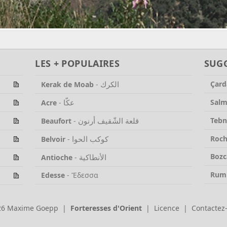
LES + POPULAIRES
SUG
الكرك
Çard
Kerak de Moab
-
عكّا
Sal
Acre
-
قلعة الشّقيف أرنون
Tebn
Beaufort
-
كوكب الحوا
Roch
Belvoir
-
Bozc
الأنطاكية
Antioche
-
Rum
Edesse
-
Ἔδεσσα
26 Maxime Goepp |
Forteresses d'Orient
|
Licence
|
Contactez