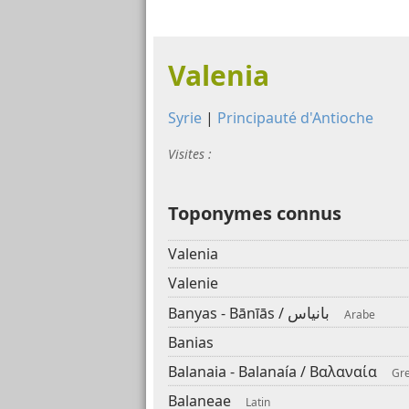
Valenia
Syrie
|
Principauté d'Antioche
Visites :
Toponymes connus
Valenia
Valenie
بانياس
Banyas - Bānīās /
Arabe
Banias
Balanaia - Balanaía /
Βαλαναία
Gr
Balaneae
Latin