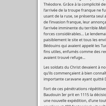
Théodore. Grâce à la complicité des
l’arrivée de la troupe franque ne f
usant de la ruse, se présenta seul 
de l’invasion franque, leur annon
l’arrivée imminente du terrible
Mali
forces considérables… Le lendema
paisiblement le site et tous les env
Bédouins qui avaient appelé les Tur
fins utiles, enfumés comme des ren
avaient trouvé refuge…
Les soldats du Christ devaient à n
qu’ils commençaient à bien connaî
importante caravane ayant quitté 
Fort de ces pénétrations répétitiv
Baudouin Ier prit en 1115 la décisi
une nouvelle expédition, d’une tou