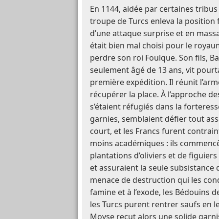
En 1144, aidée par certaines tribus
troupe de Turcs enleva la position
d’une attaque surprise et en mass
était bien mal choisi pour le roya
perdre son roi Foulque. Son fils, B
seulement âgé de 13 ans, vit pourt
première expédition. Il réunit l’a
récupérer la place. À l’approche de
s’étaient réfugiés dans la forteress
garnies, semblaient défier tout assa
court, et les Francs furent contra
moins académiques : ils commencè
plantations d’oliviers et de figuiers
et assuraient la seule subsistance
menace de destruction qui les conda
famine et à l’exode, les Bédouins 
les Turcs purent rentrer saufs en l
Moyse reçut alors une solide garni