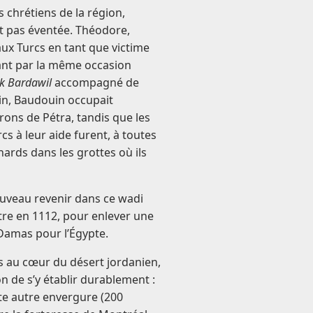
 chrétiens de la région,
ut pas éventée. Théodore,
aux Turcs en tant que victime
çant par la même occasion
k Bardawil
accompagné de
in, Baudouin occupait
irons de Pétra, tandis que les
cs à leur aide furent, à toutes
ards dans les grottes où ils
ouveau revenir dans ce wadi
tre en 1112, pour enlever une
Damas pour l’Égypte.
es au cœur du désert jordanien,
on de s’y établir durablement :
te autre envergure (200