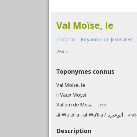
Val Moïse, le
Jordanie
|
Royaume de Jerusalem
,
Visites :
Toponymes connus
Val Moïse, le
li Vaux Moysi
Vallem de Mesa
Latin
الوعيرة
al-Wu'eira - al-Waʿīra /
Arab
Description