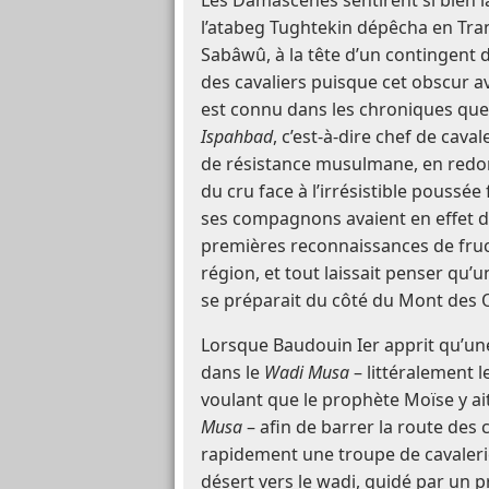
Les Damascènes sentirent si bien 
l’atabeg Tughtekin dépêcha en Tra
Sabâwû, à la tête d’un contingent
des cavaliers puisque cet obscur 
est connu dans les chroniques que s
Ispahbad
, c’est-à-dire chef de caval
de résistance musulmane, en red
du cru face à l’irrésistible poussée
ses compagnons avaient en effet dé
premières reconnaissances de fruc
région, et tout laissait penser qu’
se préparait du côté du Mont des 
Lorsque Baudouin Ier apprit qu’une
dans le
Wadi Musa
– littéralement l
voulant que le prophète Moïse y a
Musa
– afin de barrer la route des 
rapidement une troupe de cavalerie
désert vers le wadi, guidé par un