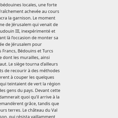
 bédouines locales, une forte
 fraîchement achevée au cours
acra la garnison. Le moment
ume de Jérusalem qui venait de
audouin III, inexpérimenté et
ant là l’occasion de monter sa
rmée de Jérusalem pour
s Francs, Bédouins et Turcs
e dont les murailles, ainsi
ut. Le siège tourna d’ailleurs
ints de recourir à des méthodes
rent à couper les quelques
 qui teintaient de vert la région
 des gens du pays. Devant cette
mnerait quoi qu’il arrive à la
demandèrent grâce, tandis que
eurs terres. Le château du Val
son, qui résista vaillamment