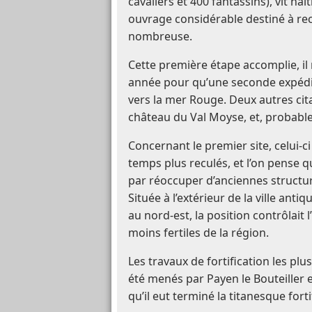
cavaliers et 400 fantassins), vit na
ouvrage considérable destiné à re
nombreuse.
Cette première étape accomplie, il
année pour qu’une seconde expédit
vers la mer Rouge. Deux autres citad
château du Val Moyse, et, probabl
Concernant le premier site, celui-ci 
temps plus reculés, et l’on pense
par réoccuper d’anciennes struct
Située à l’extérieur de la ville anti
au nord-est, la position contrôlait 
moins fertiles de la région.
Les travaux de fortification les pl
été menés par Payen le Bouteiller
qu’il eut terminé la titanesque fort