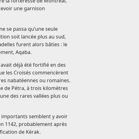
ître la forteresse de Montréal,
cevoir une garnison
 ne se passa qu’une seule
ion soit lancée plus au sud,
elles furent alors bâties : le
ement, Aqaba.
avait déjà été fortifié en des
 que les Croisés commencèrent
ures nabatéennes ou romaines.
que de Pétra, à trois kilomètres
l’une des rares vallées plus ou
us importants semblent y avoir
 en 1142, probablement après
ification de Kérak.