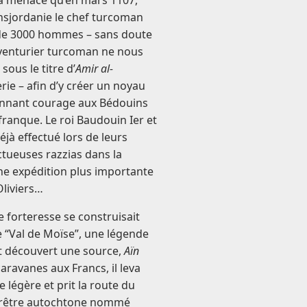
la menace qu’en mars 1107,
nsjordanie le chef turcoman
 de 3000 hommes – sans doute
aventurier turcoman ne nous
ous le titre d’
Amir al-
erie – afin d’y créer un noyau
onnant courage aux Bédouins
 franque. Le roi Baudouin Ier et
jà effectué lors de leurs
tueuses razzias dans la
une expédition plus importante
Oliviers…
 forteresse se construisait
e “Val de Moïse”, une légende
it découvert une source,
Aïn
caravanes aux Francs, il leva
 légère et prit la route du
 prêtre autochtone nommé