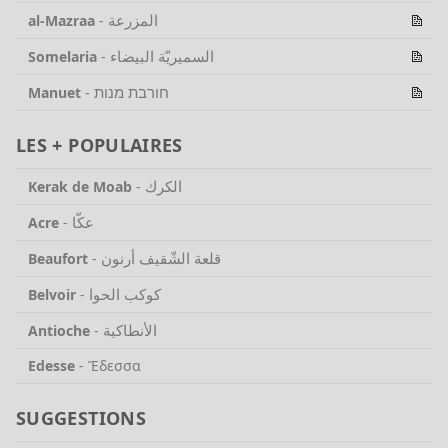
المزرعة
al-Mazraa
-
السميريّة البيضاء
Somelaria
-
חורבת מנות
Manuet
-
LES + POPULAIRES
الكرك
Kerak de Moab
-
عكّا
Acre
-
قلعة الشّقيف أرنون
Beaufort
-
كوكب الحوا
Belvoir
-
الأنطاكية
Antioche
-
Edesse
-
Ἔδεσσα
SUGGESTIONS