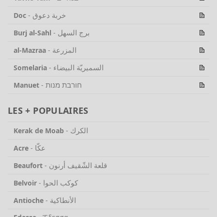
خربة دعوق
Doc
-
برج السهل
Burj al-Sahl
-
المزرعة
al-Mazraa
-
السميريّة البيضاء
Somelaria
-
חורבת מנות
Manuet
-
LES + POPULAIRES
الكرك
Kerak de Moab
-
عكّا
Acre
-
قلعة الشّقيف أرنون
Beaufort
-
كوكب الحوا
Belvoir
-
الأنطاكية
Antioche
-