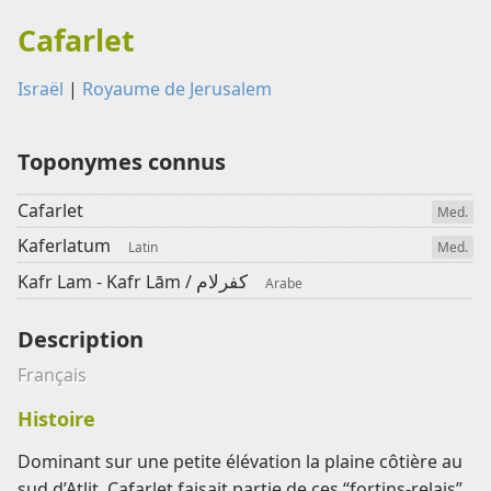
Cafarlet
Israël
|
Royaume de Jerusalem
Toponymes connus
Cafarlet
Med.
Kaferlatum
Latin
Med.
كفرلام
Kafr Lam - Kafr Lām /
Arabe
Description
Français
Histoire
Dominant sur une petite élévation la plaine côtière au
sud d’Atlit, Cafarlet faisait partie de ces “fortins-relais”