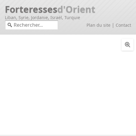
Forteresses
d'Orient
Liban, Syrie, Jordanie, Israël, Turquie
|
Plan du site
Contact