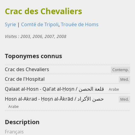
Crac des Chevaliers
Syrie
|
Comté de Tripoli
,
Trouée de Homs
Visites : 2003, 2006, 2007, 2008
Toponymes connus
Crac des Chevaliers
Contemp.
Crac de l'Hospital
Med.
قلعة الحصن
Qalaat al-Hosn - Qalʿat al-Ḥoṣn /
Arabe
حصن الأكراد
Hosn al-Akrad - Ḥoṣn al-Ākrād /
Med.
Arabe
Description
Français