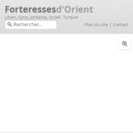
Forteresses
d'Orient
Liban, Syrie, Jordanie, Israël, Turquie
|
Plan du site
Contact