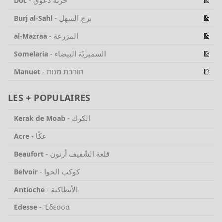
خربة دعوق
Doc
-
برج السهل
Burj al-Sahl
-
المزرعة
al-Mazraa
-
السميريّة البيضاء
Somelaria
-
חורבת מנות
Manuet
-
LES + POPULAIRES
الكرك
Kerak de Moab
-
عكّا
Acre
-
قلعة الشّقيف أرنون
Beaufort
-
كوكب الحوا
Belvoir
-
الأنطاكية
Antioche
-
Edesse
-
Ἔδεσσα