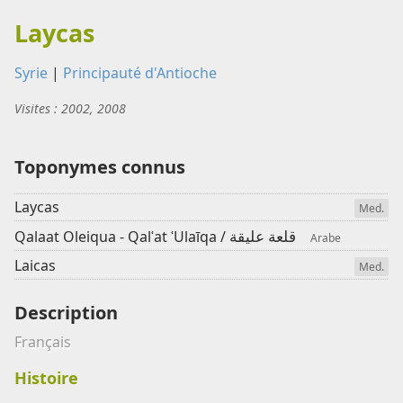
Laycas
Syrie
|
Principauté d'Antioche
Visites : 2002, 2008
Toponymes connus
Laycas
Med.
قلعة عليقة
Qalaat Oleiqua - Qalʿat ʿUlaīqa /
Arabe
Laicas
Med.
Description
Français
Histoire