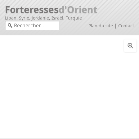
Forteresses
d'Orient
Liban, Syrie, Jordanie, Israël, Turquie
|
Plan du site
Contact