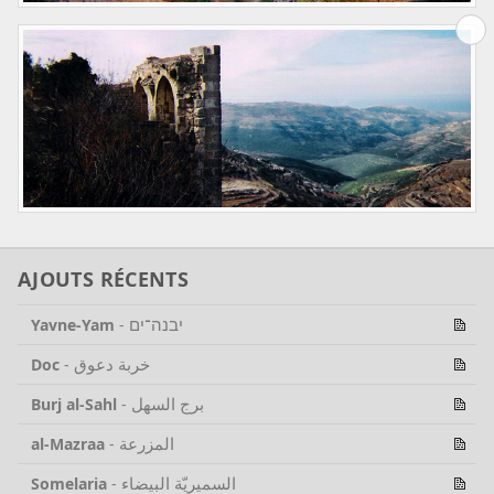
AJOUTS RÉCENTS
יבנה־ים
Yavne-Yam
-
خربة دعوق
Doc
-
برج السهل
Burj al-Sahl
-
المزرعة
al-Mazraa
-
السميريّة البيضاء
Somelaria
-