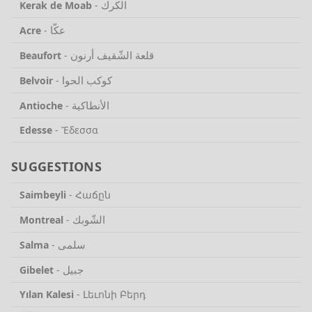
الكرك
Kerak de Moab
-
عكّا
Acre
-
قلعة الشّقيف أرنون
Beaufort
-
كوكب الحوا
Belvoir
-
الأنطاكية
Antioche
-
Edesse
-
Ἔδεσσα
SUGGESTIONS
Saimbeyli
-
Հաճըն
الشّوبك
Montreal
-
سلمى
Salma
-
جبيل
Gibelet
-
Yılan Kalesi
-
Լեւոնի Բերդ