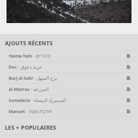
AJOUTS RÉCENTS
יבנה־ים
Yavne-Yam
-
خربة دعوق
Doc
-
برج السهل
Burj al-Sahl
-
المزرعة
al-Mazraa
-
السميريّة البيضاء
Somelaria
-
חורבת מנות
Manuet
-
LES + POPULAIRES