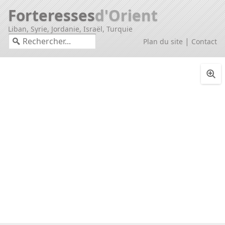
Forteresses
d'Orient
Liban, Syrie, Jordanie, Israël, Turquie
|
Plan du site
Contact