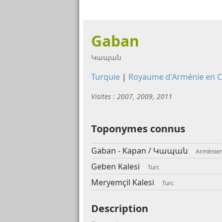
Gaban
Կապան
Turquie
|
Royaume d'Arménie en Ci
Visites : 2007, 2009, 2011
Toponymes connus
Gaban - Kapan /
Կապան
Arménie
Geben Kalesi
Turc
Meryemçil Kalesi
Turc
Description