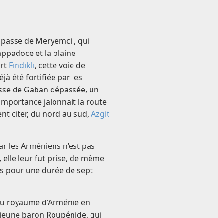
 passe de Meryemcil, qui
appadoce et la plaine
ort
Fındıklı
, cette voie de
à été fortifiée par les
resse de Gaban dépassée, un
importance jalonnait la route
nt citer, du nord au sud,
Azgit
ar les Arméniens n’est pas
elle leur fut prise, de même
es pour une durée de sept
i du royaume d’Arménie en
un jeune baron Roupénide, qui