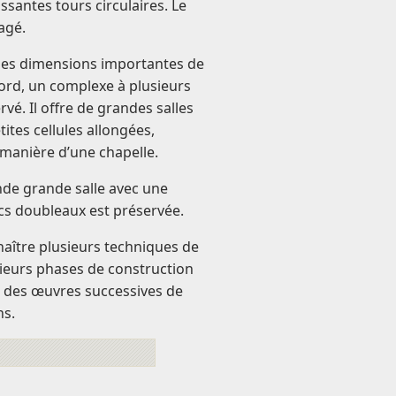
santes tours circulaires. Le
agé.
 les dimensions importantes de
ord, un complexe à plusieurs
vé. Il offre de grandes salles
ites cellules allongées,
 manière d’une chapelle.
nde grande salle avec une
cs doubleaux est préservée.
aître plusieurs techniques de
usieurs phases de construction
se des œuvres successives de
ns.