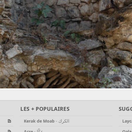
LES + POPULAIRES
SUG
الكرك
Kerak de Moab
-
Layc
عكّا
Acre
-
Qala