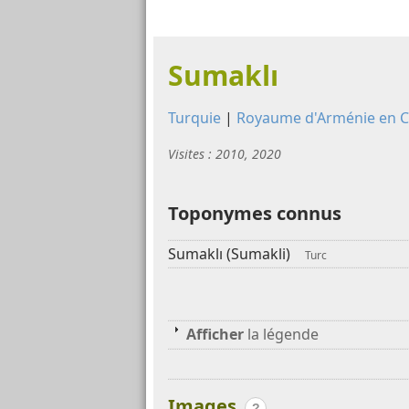
Sumaklı
Turquie
|
Royaume d'Arménie en Ci
Visites : 2010, 2020
Toponymes connus
Sumaklı (Sumakli)
Turc
Afficher
la légende
Images
?