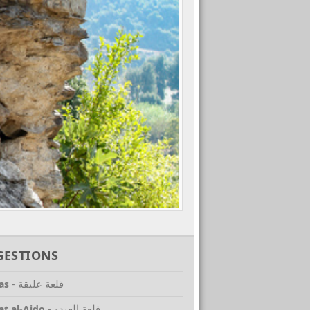
GESTIONS
قلعة عليقة
as
-
قلعة العيدو
at al-Aido
-