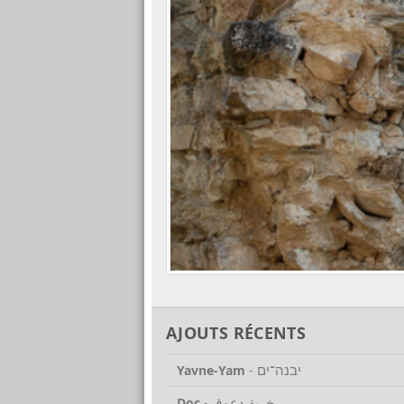
AJOUTS RÉCENTS
יבנה־ים
Yavne-Yam
-
خربة دعوق
Doc
-