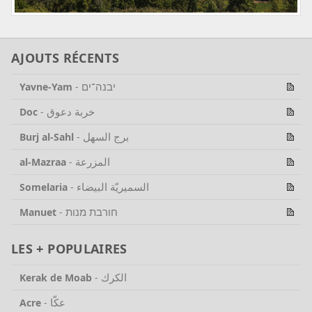
AJOUTS RÉCENTS
יבנה־ים
Yavne-Yam
-
خربة دعوق
Doc
-
برج السهل
Burj al-Sahl
-
المزرعة
al-Mazraa
-
السميريّة البيضاء
Somelaria
-
חורבת מנות
Manuet
-
LES + POPULAIRES
الكرك
Kerak de Moab
-
عكّا
Acre
-