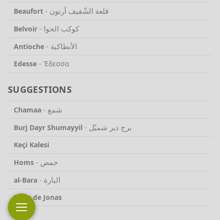
قلعة الشّقيف أرنون
Beaufort
-
كوكب الحوا
Belvoir
-
الأنطاكية
Antioche
-
Edesse
-
Ἔδεσσα
SUGGESTIONS
شمع
Chamaa
-
برج دير شميّل
Burj Dayr Shumayyil
-
Keçi Kalesi
حمص
Homs
-
البارة
al-Bara
-
Pilier de Jonas