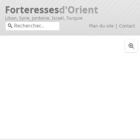
Forteresses
d'Orient
Liban, Syrie, Jordanie, Israël, Turquie
|
Plan du site
Contact