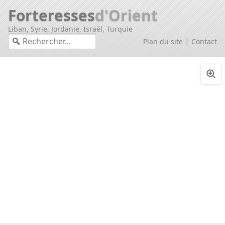
Forteresses
d'Orient
Liban, Syrie, Jordanie, Israël, Turquie
|
Plan du site
Contact