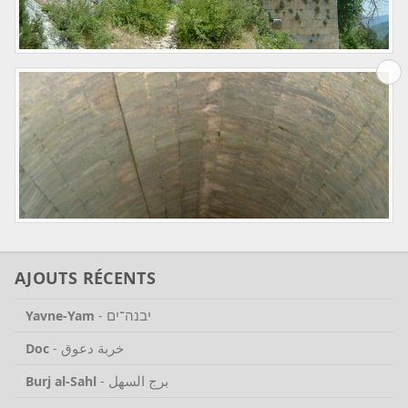
AJOUTS RÉCENTS
יבנה־ים
Yavne-Yam
-
خربة دعوق
Doc
-
برج السهل
Burj al-Sahl
-