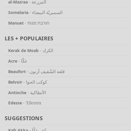
المزرعة
al-Mazraa
-
السميريّة البيضاء
Somelaria
-
חורבת מנות
Manuet
-
LES + POPULAIRES
الكرك
Kerak de Moab
-
عكّا
Acre
-
قلعة الشّقيف أرنون
Beaufort
-
كوكب الحوا
Belvoir
-
الأنطاكية
Antioche
-
Edesse
-
Ἔδεσσα
SUGGESTIONS
كفر عكّا
Kafr Akka
-