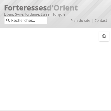
Forteresses
d'Orient
Liban, Syrie, Jordanie, Israël, Turquie
|
Plan du site
Contact