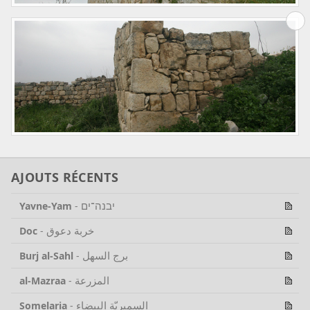
AJOUTS RÉCENTS
יבנה־ים
Yavne-Yam
-
خربة دعوق
Doc
-
برج السهل
Burj al-Sahl
-
المزرعة
al-Mazraa
-
السميريّة البيضاء
Somelaria
-