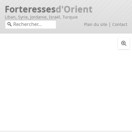
Forteresses
d'Orient
Liban, Syrie, Jordanie, Israël, Turquie
|
Plan du site
Contact