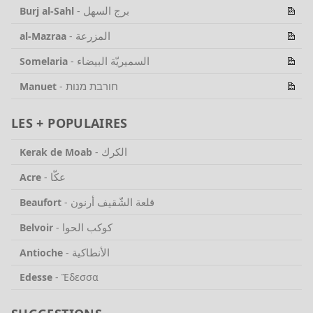
برج السهل
Burj al-Sahl
-
المزرعة
al-Mazraa
-
السميريّة البيضاء
Somelaria
-
חורבת מנות
Manuet
-
LES + POPULAIRES
الكرك
Kerak de Moab
-
عكّا
Acre
-
قلعة الشّقيف أرنون
Beaufort
-
كوكب الحوا
Belvoir
-
الأنطاكية
Antioche
-
Edesse
-
Ἔδεσσα