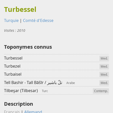
Turbessel
Turquie
|
Comté d'Edesse
Visites : 2010
Toponymes connus
Turbessel
Med.
Turbezel
Med.
Turbaisel
Med.
تلّ باشير
Tell Bashir - Tall Bāšīr /
Arabe
Med.
Tilbeşar (Tilbesar)
Turc
Contemp.
Description
Français
|
Allemand