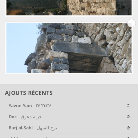
AJOUTS RÉCENTS
יבנה־ים
Yavne-Yam
-
خربة دعوق
Doc
-
برج السهل
Burj al-Sahl
-