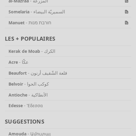
المزرعة
al-Mazraa
-
السميريّة البيضاء
Somelaria
-
חורבת מנות
Manuet
-
LES + POPULAIRES
الكرك
Kerak de Moab
-
عكّا
Acre
-
قلعة الشّقيف أرنون
Beaufort
-
كوكب الحوا
Belvoir
-
الأنطاكية
Antioche
-
Edesse
-
Ἔδεσσα
SUGGESTIONS
Amouda
-
Ամուտայ