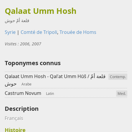
Qalaat Umm Hosh
قلعة أمّ حوش
Syrie
|
Comté de Tripoli
,
Trouée de Homs
Visites : 2006, 2007
Toponymes connus
قلعة أمّ
Qalaat Umm Hosh - Qalʿat Umm Hūš /
Contemp.
حوش
Arabe
Castrum Novum
Latin
Med.
Description
Français
Histoire