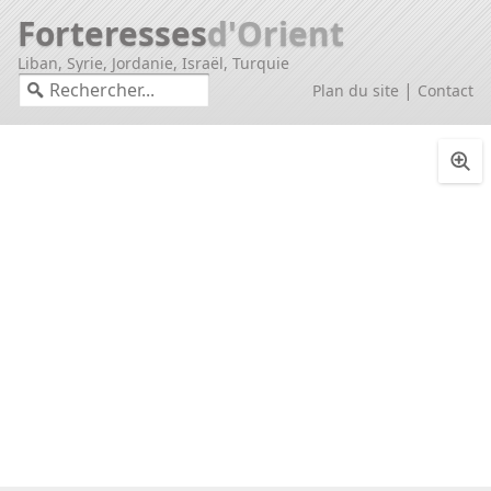
Forteresses
d'Orient
Liban, Syrie, Jordanie, Israël, Turquie
|
Plan du site
Contact