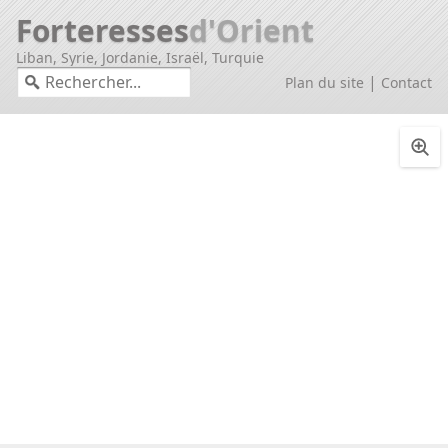
Forteresses
d'Orient
Liban, Syrie, Jordanie, Israël, Turquie
|
Plan du site
Contact