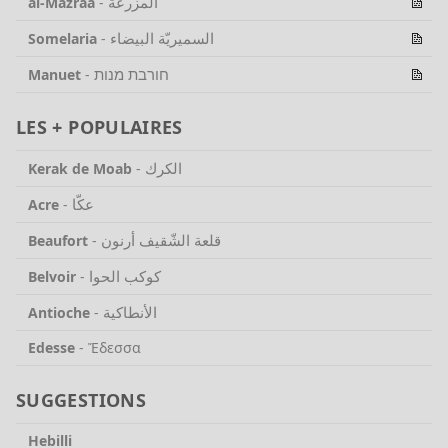
المزرعة
al-Mazraa
-
السميريّة البيضاء
Somelaria
-
חורבת מנות
Manuet
-
LES + POPULAIRES
الكرك
Kerak de Moab
-
عكّا
Acre
-
قلعة الشّقيف أرنون
Beaufort
-
كوكب الحوا
Belvoir
-
الأنطاكية
Antioche
-
Edesse
-
Ἔδεσσα
SUGGESTIONS
Hebilli