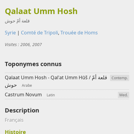
Qalaat Umm Hosh
قلعة أمّ حوش
Syrie
|
Comté de Tripoli
,
Trouée de Homs
Visites : 2006, 2007
Toponymes connus
قلعة أمّ
Qalaat Umm Hosh - Qalʿat Umm Hūš /
Contemp.
حوش
Arabe
Castrum Novum
Latin
Med.
Description
Français
Histoire