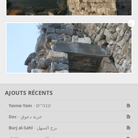
AJOUTS RÉCENTS
יבנה־ים
Yavne-Yam
-
خربة دعوق
Doc
-
برج السهل
Burj al-Sahl
-