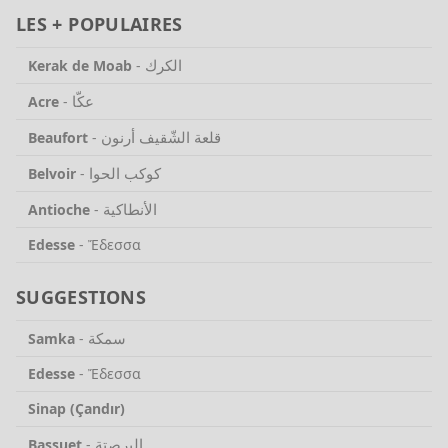
LES + POPULAIRES
الكرك
Kerak de Moab
-
عكّا
Acre
-
قلعة الشّقيف أرنون
Beaufort
-
كوكب الحوا
Belvoir
-
الأنطاكية
Antioche
-
Edesse
-
Ἔδεσσα
SUGGESTIONS
سمكة
Samka
-
Edesse
-
Ἔδεσσα
Sinap (Çandır)
البرصتة
Bassuet
-