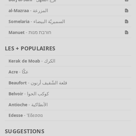
المزرعة
al-Mazraa
-
السميريّة البيضاء
Somelaria
-
חורבת מנות
Manuet
-
LES + POPULAIRES
الكرك
Kerak de Moab
-
عكّا
Acre
-
قلعة الشّقيف أرنون
Beaufort
-
كوكب الحوا
Belvoir
-
الأنطاكية
Antioche
-
Edesse
-
Ἔδεσσα
SUGGESTIONS