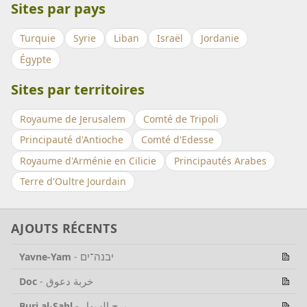
Sites par pays
Turquie
Syrie
Liban
Israël
Jordanie
Égypte
Sites par territoires
Royaume de Jerusalem
Comté de Tripoli
Principauté d'Antioche
Comté d'Edesse
Royaume d'Arménie en Cilicie
Principautés Arabes
Terre d'Oultre Jourdain
AJOUTS RÉCENTS
יבנה־ים
Yavne-Yam
-
خربة دعوق
Doc
-
برج السهل
Burj al-Sahl
-